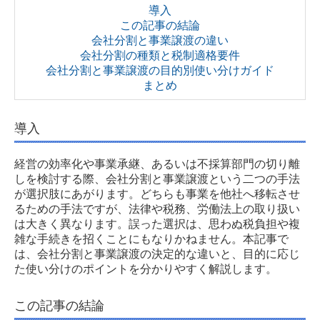
導入
相続贈与
この記事の結論
会社分割と事業譲渡の違い
不動産・株式の譲渡
会社分割の種類と税制適格要件
会社分割と事業譲渡の目的別使い分けガイド
事務所案内
まとめ
法人概要・理念
導入
特長・強み・よくある質問
経営の効率化や事業承継、あるいは不採算部門の切り離
しを検討する際、会社分割と事業譲渡という二つの手法
メンバー紹介
が選択肢にあがります。どちらも事業を他社へ移転させ
るための手法ですが、法律や税務、労働法上の取り扱い
契約・料金案内
は大きく異なります。誤った選択は、思わぬ税負担や複
雑な手続きを招くことにもなりかねません。本記事で
情報コーナー・スタッフ日記
は、会社分割と事業譲渡の決定的な違いと、目的に応じ
た使い分けのポイントを分かりやすく解説します。
新着情報・セミナー情報
この記事の結論
お役立ち情報