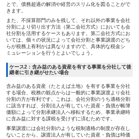
とで、債務超過の解消や経営のスリム化を図ることがで
きます。
また、不採算部門のみを残して、それ以外の事業を会社
分割により切り出す方法（第二会社方式）においても会
社分割を活用するケースもあります。第二会社方式にお
いては、個々の状況によって会社分割と事業譲渡のどち
らが税務上有利かは異なりますので、具体的な税金シ
ミュレーションを行うとよいでしょう。
ケース2：含み益のある資産を有する事業を分社して後
継者に引き継がせたい場合
含み益のある資産（たとえば土地）を有する事業を分社
する場合、税務の観点からは一般的に事業譲渡より会社
分割の方が有利です。これは、会社分割のうち適格分割
に該当すれば、分割法人が有していた資産・負債が帳簿
価額によって分割承継法人へ移転するため、事業承継時
に含み益に対する課税を受けずに済むためです。
事業譲渡には会社分割のような税制適格の制度が存在し
ないことから、譲渡法人が有していた資産・負債は時価