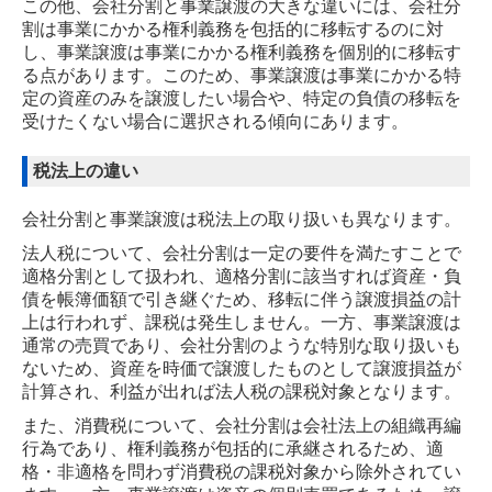
この他、会社分割と事業譲渡の大きな違いには、会社分
割は事業にかかる権利義務を包括的に移転するのに対
し、事業譲渡は事業にかかる権利義務を個別的に移転す
る点があります。このため、事業譲渡は事業にかかる特
定の資産のみを譲渡したい場合や、特定の負債の移転を
受けたくない場合に選択される傾向にあります。
税法上の違い
会社分割と事業譲渡は税法上の取り扱いも異なります。
法人税について、会社分割は一定の要件を満たすことで
適格分割として扱われ、適格分割に該当すれば資産・負
債を帳簿価額で引き継ぐため、移転に伴う譲渡損益の計
上は行われず、課税は発生しません。一方、事業譲渡は
通常の売買であり、会社分割のような特別な取り扱いも
ないため、資産を時価で譲渡したものとして譲渡損益が
計算され、利益が出れば法人税の課税対象となります。
また、消費税について、会社分割は会社法上の組織再編
行為であり、権利義務が包括的に承継されるため、適
格・非適格を問わず消費税の課税対象から除外されてい