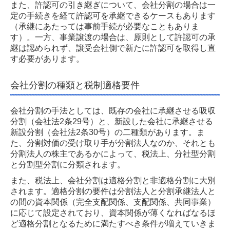
また、許認可の引き継ぎについて、会社分割の場合は一
定の手続きを経て許認可を承継できるケースもあります
（承継にあたっては事前手続が必要なこともありま
す）。一方、事業譲渡の場合は、原則として許認可の承
継は認められず、譲受会社側で新たに許認可を取得し直
す必要があります。
会社分割の種類と税制適格要件
会社分割の手法としては、既存の会社に承継させる吸収
分割（会社法2条29号）と、新設した会社に承継させる
新設分割（会社法2条30号）の二種類があります。ま
た、分割対価の受け取り手が分割法人なのか、それとも
分割法人の株主であるかによって、税法上、分社型分割
と分割型分割に分類されます。
また、税法上、会社分割は適格分割と非適格分割に大別
されます。適格分割の要件は分割法人と分割承継法人と
の間の資本関係（完全支配関係、支配関係、共同事業）
に応じて設定されており、資本関係が薄くなればなるほ
ど適格分割となるために満たすべき条件が増えていきま