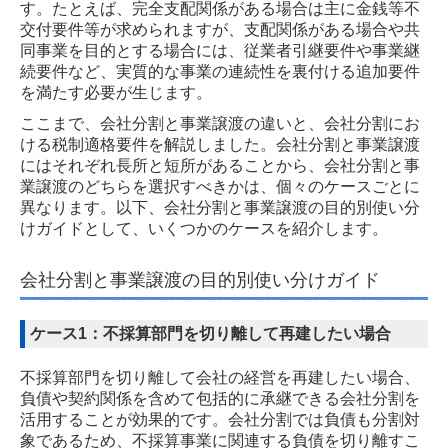
す。たとえば、完全支配関係がある場合は主に金銭等不
交付要件等が求められますが、支配関係がある場合や共
同事業を目的とする場合には、従業者引継要件や事業継
続要件など、実質的な事業の連続性を裏付ける追加要件
を満たす必要が生じます。
ここまで、会社分割と事業譲渡の違いと、会社分割にお
ける税制適格要件を解説しました。会社分割と事業譲渡
にはそれぞれ長所と短所があることから、会社分割と事
業譲渡のどちらを選択すべきかは、個々のケースごとに
異なります。以下、会社分割と事業譲渡の目的別使い分
けガイドとして、いくつかのケースを紹介します。
会社分割と事業譲渡の目的別使い分けガイド
ケース1：不採算部門を切り離して再建したい場合
不採算部門を切り離して会社の経営を再建したい場合、
負債や契約関係を含めて包括的に承継できる会社分割を
活用することが効果的です。会社分割では負債も分割対
象であるため、不採算事業に関連する負債を切り離すこ