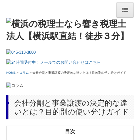
HOME
法人のお客様
法人サービス
コンサルティング
HOME
>
コラム
>
会社分割と事業譲渡の決定的な違いとは？目的別の使い分けガイド
事業承継
開業・設立
会社分割と事業譲渡の決定的な違
個人のお客さま
いとは？目的別の使い分けガイド
個人事業主
目次
確定申告