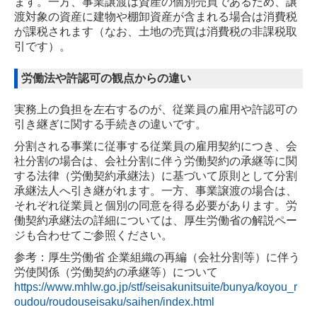
ます。一方、事業譲渡は資産の個別売買であるため、譲
渡対象の資産に建物や棚卸資産が含まれる場合は消費税
が課税されます（なお、土地の売買は消費税の非課税取
引です）。
労働法や許認可の観点からの違い
実務上の負担を左右するのが、従業員の雇用や許認可の
引き継ぎに関する手続きの違いです。
分割される事業に従事する従業員の雇用契約につき、会
社分割の場合は、会社分割に伴う労働契約の承継等に関
する法律（労働契約承継法）に基づいて原則として分割
承継法人へ引き継がれます。一方、事業譲渡の場合は、
それぞれ従業員と個別の同意を得る必要があります。労
働契約承継法の詳細については、厚生労働省の解説ペー
ジも合わせてご参照ください。
参考：厚生労働省 企業組織の再編（会社分割等）に伴う
労使関係（労働契約の承継等）について
https://www.mhlw.go.jp/stf/seisakunitsuite/bunya/koyou_r
oudou/roudouseisaku/saihen/index.html