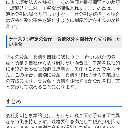
により譲受法人へ移転し、その時価と帳簿価額との差額
（譲渡益）に対して税金が課税されます。この点は、非
適格分割の場合も同じですが、会社分割を選択する場合
は適格分割の要件を満たすように制度設計をするのが通
常です。
ケース3：特定の資産・負債以外を自社から切り離した
い場合
特定の資産・負債を自社に残しつつ、それら以外の資
産・負債を自社から切り離したい場合は、事業を包括的
に承継させる会社分割は原則として使うことができませ
ん。この場合、個別に資産・負債を移転させる事業譲渡
の方法により、各資産・負債を移転するか否かを相手方
と交渉して決めることになります。
まとめ
会社分割と事業譲渡は、それぞれ税金面や手続き面で異
なる特徴を持ちます。適格要件を満たして税負担を抑え
るか、あるいは個別の資産を選別して移転させるかな