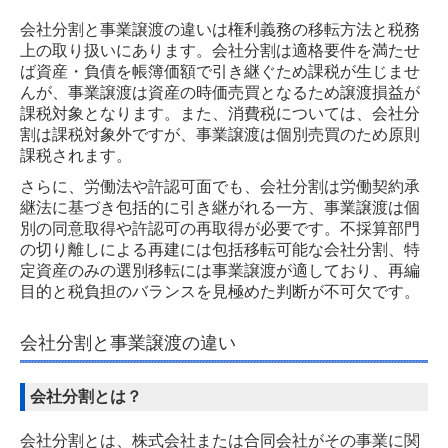
コラム
会社分割と事業譲渡の違いは権利義務の移転方法と税務
上の取り扱いにあります。会社分割は適格要件を満たせ
スタッフ日記
ば資産・負債を帳簿価額で引き継ぐため課税が生じませ
んが、事業譲渡は資産の時価売買となるため譲渡損益が
ソフトウェアの資産計上と償却について詳しく解説します
課税対象となります。また、消費税については、会社分
割は課税対象外ですが、事業譲渡は個別売買のため原則
退職金課税の仕組みを企業・従業員双方の観点から解説しま
課税されます。
す
さらに、労働法や許認可面でも、会社分割は労働契約承
継法に基づき包括的に引き継がれる一方、事業譲渡は個
中小企業の企業合併における適格・非適格の判定基準と主な
別の同意取得や許認可の再取得が必要です。不採算部門
注意点
の切り離しによる再建には包括移転可能な会社分割、特
定資産のみの選別移転には事業譲渡が適しており、再編
会社分割の流れと税務判定｜適格・非適格で異なる手続きの
目的と税負担のバランスを見極めた判断が不可欠です。
留意点
会社分割と事業譲渡の違い
会社分割と事業譲渡の決定的な違いとは？目的別の使い分け
ガイド
会社分割とは？
株式移転による持株会社設立｜資本金の決め方
会社分割とは、株式会社または合同会社がその事業に関