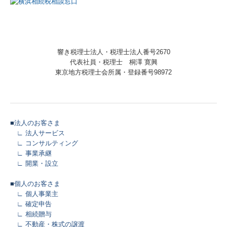
響き税理士法人・税理士法人番号2670
代表社員・税理士 桐澤 寛興
東京地方税理士会所属・登録番号98972
■
法人のお客さま
∟
法人サービス
∟
コンサルティング
∟
事業承継
∟
開業・設立
■
個人のお客さま
∟
個人事業主
∟
確定申告
∟
相続贈与
∟
不動産・株式の譲渡