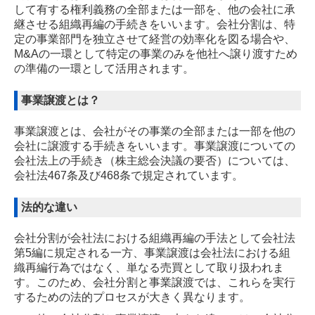
株式交換と株式移転の違いを解説
して有する権利義務の全部または一部を、他の会社に承
継させる組織再編の手続きをいいます。会社分割は、特
子会社配当金は益金不算入？持株比率による益金不算入額を
定の事業部門を独立させて経営の効率化を図る場合や、
解説
M&Aの一環として特定の事業のみを他社へ譲り渡すため
の準備の一環として活用されます。
事業譲渡とは？
事業譲渡とは、会社がその事業の全部または一部を他の
会社に譲渡する手続きをいいます。事業譲渡についての
会社法上の手続き（株主総会決議の要否）については、
会社法467条及び468条で規定されています。
法的な違い
会社分割が会社法における組織再編の手法として会社法
第5編に規定される一方、事業譲渡は会社法における組
織再編行為ではなく、単なる売買として取り扱われま
す。このため、会社分割と事業譲渡では、これらを実行
するための法的プロセスが大きく異なります。